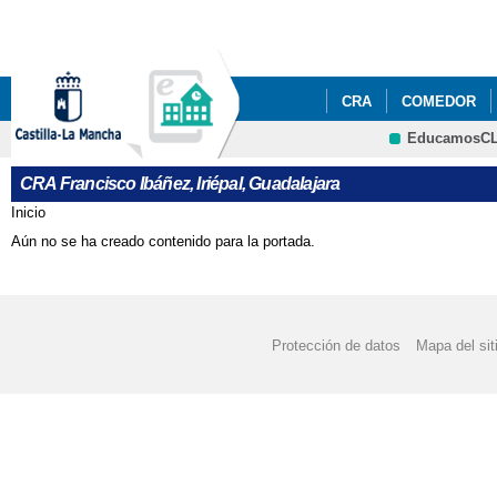
Pa
co
pri
CRA
COMEDOR
EducamosC
FESTIVIDADES/ÁLBU
CRA Francisco Ibáñez, Iriépal, Guadalajara
SOLICITUD DE PLAZ
Inicio
Se encuentra usted aquí
Aún no se ha creado contenido para la portada.
Protección de datos
Mapa del sit