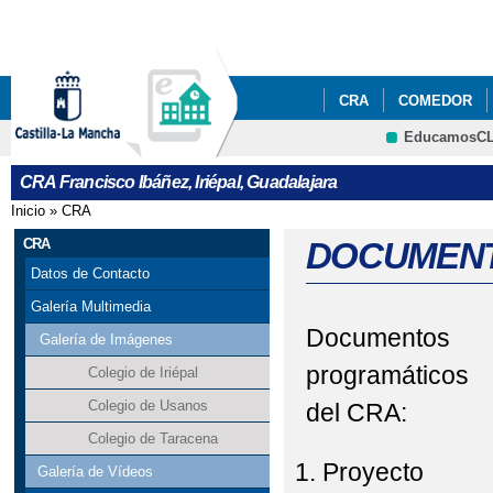
Pa
co
pri
CRA
COMEDOR
EducamosC
FESTIVIDADES/ÁLBU
CRA Francisco Ibáñez, Iriépal, Guadalajara
SOLICITUD DE PLAZ
Inicio
»
CRA
Se encuentra usted aquí
CRA
DOCUMENT
Datos de Contacto
Galería Multimedia
Documentos
Galería de Imágenes
programáticos
Colegio de Iriépal
Colegio de Usanos
del CRA:
Colegio de Taracena
Proyecto
Galería de Vídeos