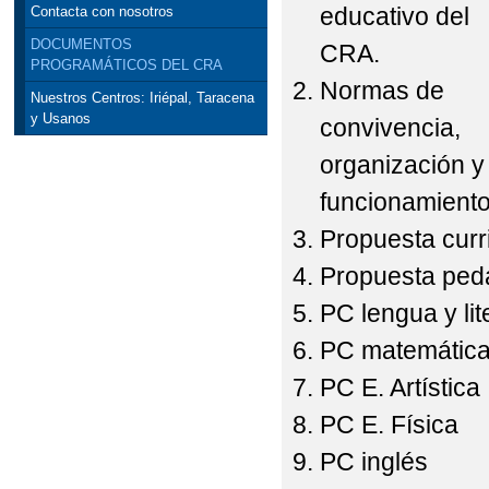
educativo del
Contacta con nosotros
DOCUMENTOS
CRA.
PROGRAMÁTICOS DEL CRA
Normas de
Nuestros Centros: Iriépal, Taracena
y Usanos
convivencia,
organización y
funcionamiento
Propuesta curr
Propuesta peda
PC lengua y lit
PC matemátic
PC E. Artística
PC E. Física
PC inglés