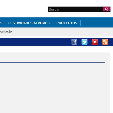
Search this site
Formulario de
búsqueda
K
FESTIVIDADES/ÁLBUMES
PROYECTOS
ontacto