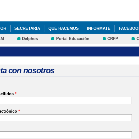
Pasar al
contenido
principal
DOR
SECRETARÍA
QUÉ HACEMOS
INFÓRMATE
FACEBOO
LM
Delphos
Portal Educación
CRFP
C
 PLAZA EN EL COMEDOR ESCOLAR Y/O AULA MATINAL
ta con nosotros
ellidos
*
ectrónico
*