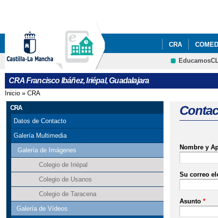
CRA
COME
EducamosC
SOLICITUD DE
CRA Francisco Ibáñez, Iriépal, Guadalajara
Inicio
»
CRA
Se encuentra usted aquí
Contac
CRA
Datos de Contacto
Galería Multimedia
Nombre y Ap
Galería de Imágenes
Colegio de Iriépal
Su correo el
Colegio de Usanos
Colegio de Taracena
Asunto
*
Galería de Vídeos