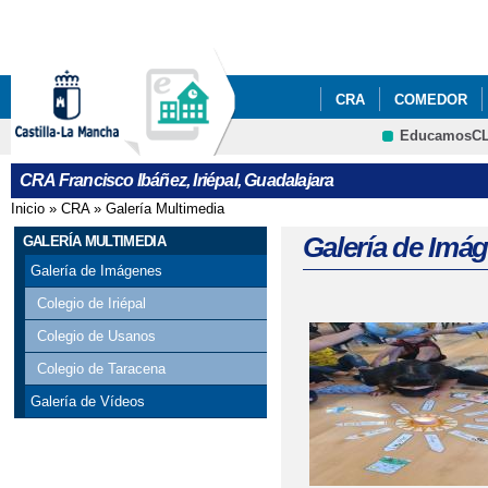
Pa
co
pri
CRA
COMEDOR
EducamosC
FESTIVIDADES/ÁLBU
CRA Francisco Ibáñez, Iriépal, Guadalajara
SOLICITUD DE PLAZ
Inicio
»
CRA
»
Galería Multimedia
Se encuentra usted aquí
Galería de Imá
GALERÍA MULTIMEDIA
Galería de Imágenes
Colegio de Iriépal
Colegio de Usanos
Colegio de Taracena
Galería de Vídeos